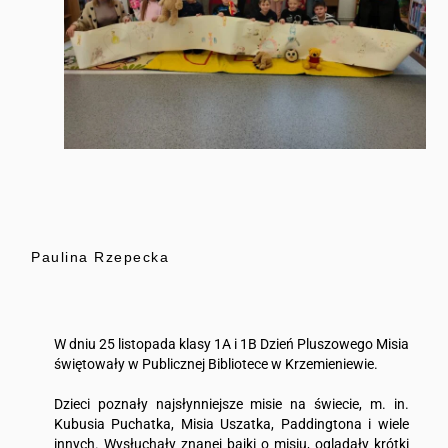
Paulina Rzepecka
W dniu 25 listopada klasy 1A i 1B Dzień Pluszowego Misia
świętowały w Publicznej Bibliotece w Krzemieniewie.
Dzieci poznały najsłynniejsze misie na świecie, m. in.
Kubusia Puchatka, Misia Uszatka, Paddingtona i wiele
innych. Wysłuchały znanej bajki o misiu, oglądały krótki