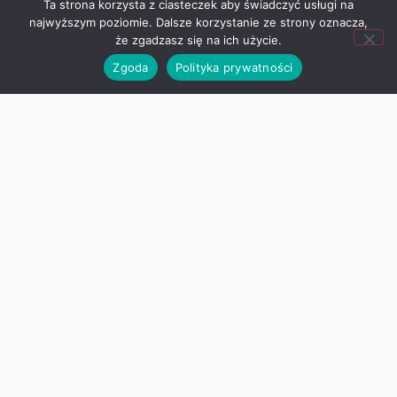
Ta strona korzysta z ciasteczek aby świadczyć usługi na
„Angielski jest fun-tastyczny!”
najwyższym poziomie. Dalsze korzystanie ze strony oznacza,
Ogólnopolski Projekt Edukacyjny
że zgadzasz się na ich użycie.
W mijającym roku szkolnym uczniowie
Zgoda
Polityka prywatności
klasy I – IV wzięli
Zapraszamy na zakończenie roku