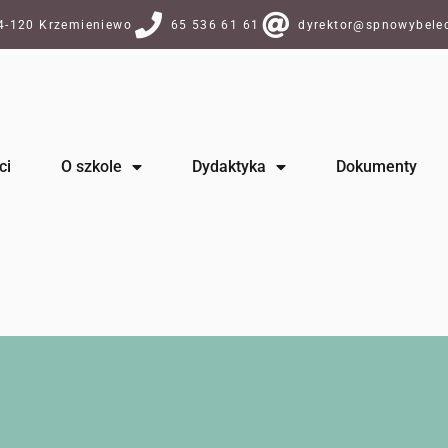
64-120 Krzemieniewo
65 536 61 61
dyrektor@spnowybelec
ci
O szkole
Dydaktyka
Dokumenty