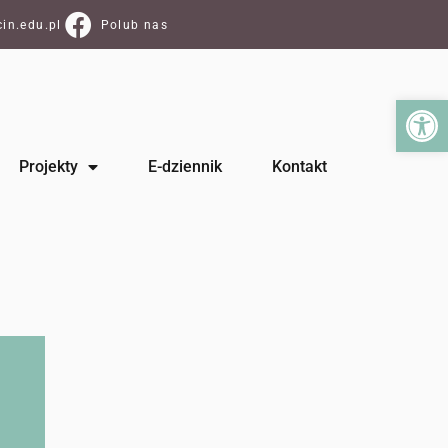
in.edu.pl
Polub nas
Ot
Projekty
E-dziennik
Kontakt