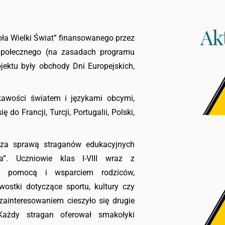
Ak
ła Wielki Świat” finansowanego przez
Społecznego (na zasadach programu
ektu były obchody Dni Europejskich,
kawości światem i językami obcymi,
 do Francji, Turcji, Portugalii, Polski,
 za sprawą straganów edukacyjnych
”. Uczniowie klas I-VIII wraz z
z pomocą i wsparciem rodziców,
wostki dotyczące sportu, kultury czy
ainteresowaniem cieszyło się drugie
Każdy stragan oferował smakołyki