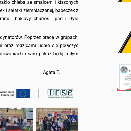
brakło chleba ze smalcem i kiszonych
ek i sałatki ziemniaczanej, babeczek z
ranu i baklavy, churros i paelli. Było
rdynatorów. Poprzez pracę w grupach,
i oraz rodzicami udało się połączyć
otowaniach i sam pokaz będą miłym
 T.