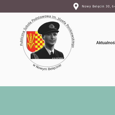
Nowy Belęcin 30, 
Aktualnoś