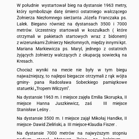
W południe wystartował bieg na dystansie 1963 metry,
który symbolizuje datę śmierci ostatniego walczącego
Żołnierza Niezłomnego sierżanta Józefa Franczaka ps.
Lalek. Biegano również na dystansach 3500 i 7000
metrów. Uczestnicy startowali w koszulkach ( które
otrzymali w pakietach startowych wraz z bidonem)
z wizerunkami Żołnierzy Niezłomnych, między innymi kpt.
Mariana Markiewicza ps. Maryl, jednego z ostatnich
żyjących żołnierzy walczących z okupacją sowiecką na
Kresach.
Chociaż wyniki na mecie nie były w tym biegu
najważniejszy, to najlepsi biegacze otrzymali z rąk wójta
gminy- pana Radosława Sobeckiego pamiątkowe
statuetki „Tropem Wilczym”.
Na dystansie 1963 m. I miejsce zajęła Emilia Skorupka, II
miejsce Hanna Juszkiewicz, zaś III miejsce
Stanisław Leśny .
Na dystansie 3500 m. I miejsce zajął Mikołaj Handke, II
miejsce- Dawid Zieliński, a III miejsce-Klaudia Fiszer .
Na dystansie 7000 metrów na najwyższym stopniu