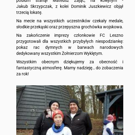
podium stanął Mateusz Zając, na kolejnym -
Jakub Skrzypczak, z kolei Dominik Juszkiewicz objął
trzecią lokatę.
Na mecie na wszystkich uczestników czekały medale,
słodkie przekąski oraz przepyszna grochówka wojskowa.
Na zakończenie imprezy członkowie FC Leszno
przygotowali dla wszystkich przybyłych niespodziankę:
pokaz rac dymnych w barwach narodowych
dedykowany wszystkim Żołnierzom Wyklętym.
Wszystkim obecnym dziękujemy za obecność i
fantastyczną atmosferę. Mamy nadzieję… do zobaczenia
za rok!