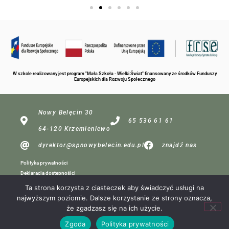
W szkole realizowany jest program "Mała Szkoła - Wielki Świat" finansowany ze środków Funduszy
Europejskich dla Rozwoju Społecznego
Nowy Belęcin 30
65 536 61 61
64-120 Krzemieniewo
dyrektor@spnowybelecin.edu.pl
znajdź nas
Polityka prywatności
Deklaracja dostępnośici
Ta strona korzysta z ciasteczek aby świadczyć usługi na
najwyższym poziomie. Dalsze korzystanie ze strony oznacza,
dla redakcji
że zgadzasz się na ich użycie.
Projekt:
Zgoda
Polityka prywatności
MP Komputery