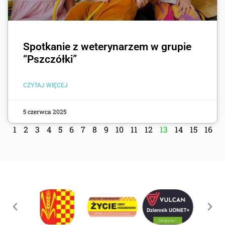
Spotkanie z weterynarzem w grupie
“Pszczółki”
CZYTAJ WIĘCEJ
5 czerwca 2025
1
2
3
4
5
6
7
8
9
10
11
12
13
14
15
16