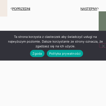
że zgadzasz się na ich użycie.
POPRZEDNI
NASTĘPNY
Zgoda
Polityka prywatności
Aktualności
Zebranie organizacyjne dla Rodziców
dzieci z oddziałów przedszkolnych
Szanowni Rodzice, Serdecznie
zapraszamy na zebranie
organizacyjne dla Rodziców dzieci
Ubezpieczenia uczniów na rok
szkolny 2026/ 2027
Proszę się zapoznać z ofertą
ubezpieczenia w nowym roku