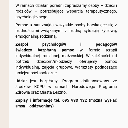
W ramach działań poradni zapraszamy osoby – dzieci i
rodziców – potrzebujące wsparcia terapeutycznego,
psychologicznego.
Pomoc u nas znajdą wszystkie osoby borykające się z
trudnościami związanymi z trudną sytuacją życiową,
emocjonalną, rodzinną.
Zespół psychologów i pedagogów
świadczy
bezpłatną
pomoc
w formie terapii
indywidualnej, rodzinnej, małżeńskiej. W zależności od
potrzeb dzieciom/młodzieży oferujemy pomoc
indywidualną, zajęcia grupowe, warsztaty podnoszące
umiejętności społeczne.
Udział jest bezpłatny. Program dofinansowany ze
środków KCPU w ramach Narodowego Programu
Zdrowia oraz Miasta Leszno.
Zapisy i informacje tel. 695 933 132 (można wysłać
smsa – oddzwonimy)
Ta strona korzysta z ciasteczek aby świadczyć usługi na
najwyższym poziomie. Dalsze korzystanie ze strony oznacza,