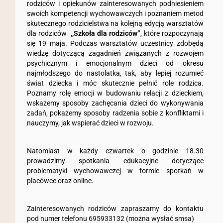
rodziców i opiekunów zainteresowanych podniesieniem
swoich kompetencji wychowawczych i poznaniem metod
skutecznego rodzicielstwa na kolejną edycją warsztatów
dla rodziców
,,Szkoła dla rodziców”
, które rozpoczynają
się 19 maja. Podczas warsztatów uczestnicy zdobędą
wiedzę dotyczącą zagadnień związanych z rozwojem
psychicznym i emocjonalnym dzieci od okresu
najmłodszego do nastolatka, tak, aby lepiej rozumieć
świat dziecka i móc skutecznie pełnić role rodzica.
Poznamy rolę emocji w budowaniu relacji z dzieckiem,
wskażemy sposoby zachęcania dzieci do wykonywania
zadań, pokażemy sposoby radzenia sobie z konfliktami i
nauczymy, jak wspierać dzieci w rozwoju.
Natomiast w każdy czwartek o godzinie 18.30
prowadzimy spotkania edukacyjne dotyczące
problematyki wychowawczej w formie spotkań w
placówce oraz online.
Zainteresowanych rodziców zapraszamy do kontaktu
pod numer telefonu 695933132 (można wysłać smsa)