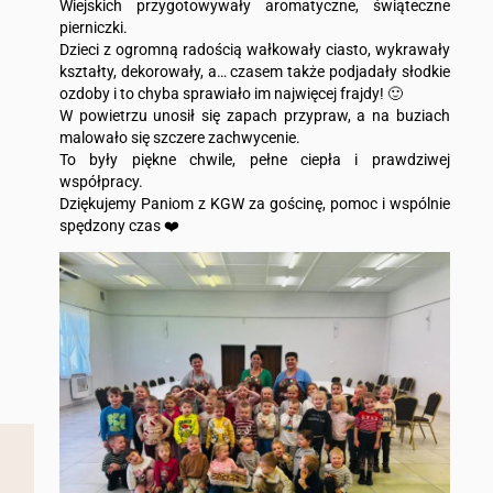
Wiejskich przygotowywały aromatyczne, świąteczne
pierniczki.
Dzieci z ogromną radością wałkowały ciasto, wykrawały
kształty, dekorowały, a… czasem także podjadały słodkie
ozdoby i to chyba sprawiało im najwięcej frajdy! 🙂
W powietrzu unosił się zapach przypraw, a na buziach
malowało się szczere zachwycenie.
To były piękne chwile, pełne ciepła i prawdziwej
współpracy.
Dziękujemy Paniom z KGW za gościnę, pomoc i wspólnie
spędzony czas ❤️