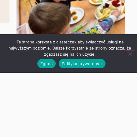
Ta strona korzysta z ciasteczek aby świadczyć usługi na
najwyższym poziomie. Dalsze korzystanie ze strony oznacza,
że zgadzasz się na ich użycie.
Zgoda
Polityka prywatności