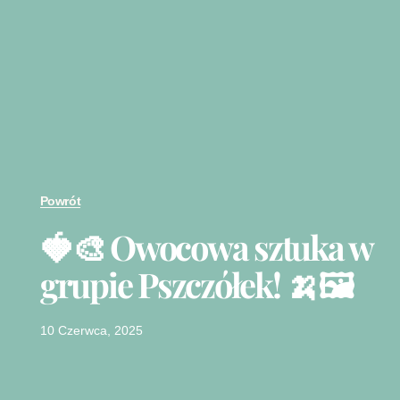
Powrót
🍓🎨 Owocowa sztuka w
grupie Pszczółek! 🍌🖼️
10 Czerwca, 2025