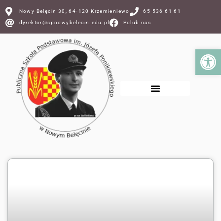
Nowy Belęcin 30, 64-120 Krzemieniewo
65 536 61 61
dyrektor@spnowybelecin.edu.pl
Polub nas
Ot