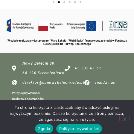
W szkole realizowany jest program "Mała Szkoła - Wielki Świat" finansowany ze środków Funduszy
Europejskich dla Rozwoju Społecznego
Nowy Belęcin 30
65 536 61 61
64-120 Krzemieniewo
dyrektor@spnowybelecin.edu.pl
znajdź nas
Polityka prywatności
Deklaracja dostępnośici
Ta strona korzysta z ciasteczek aby świadczyć usługi na
najwyższym poziomie. Dalsze korzystanie ze strony oznacza,
dla redakcji
że zgadzasz się na ich użycie.
Projekt:
Zgoda
Polityka prywatności
MP Komputery