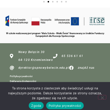
W szkole realizowany jest program "Mała Szkoła - Wielki Świat" finansowany ze środków Funduszy
Europejskich dla Rozwoju Społecznego
Nowy Belęcin 30
65 536 61 61
64-120 Krzemieniewo
dyrektor@spnowybelecin.edu.pl
znajdź nas
Polityka prywatności
Deklaracja dostępnośici
Ta strona korzysta z ciasteczek aby świadczyć usługi na
najwyższym poziomie. Dalsze korzystanie ze strony oznacza,
dla redakcji
że zgadzasz się na ich użycie.
Projekt:
Zgoda
Polityka prywatności
MP Komputery