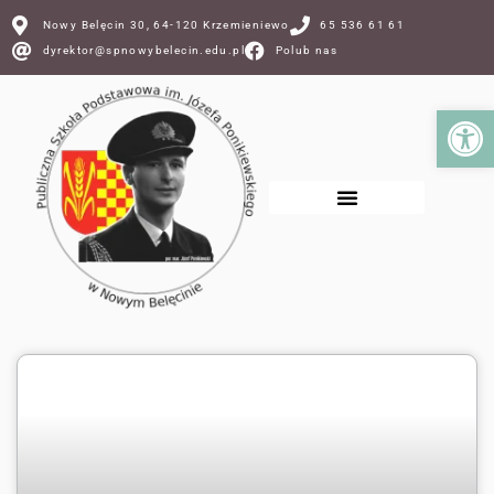
Nowy Belęcin 30, 64-120 Krzemieniewo
65 536 61 61
dyrektor@spnowybelecin.edu.pl
Polub nas
Ot