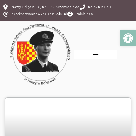
Nowy Belęcin 30, 64-120 Krzemieniewo
65 536 61 61
dyrektor@spnowybelecin.edu.pl
Polub nas
Ot